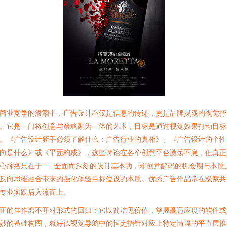
商业竞争的浪潮中，广告设计不仅是信息的传递，更是品牌灵魂的视觉抒
。它是一门将创意与策略融为一体的艺术，目标是通过视觉效果打动目标
。《广告设计新手必须了解什么：广告行业的真相》、《广告设计的个性
向是什么》或《平面构成》，这些讨论在各个创意平台激荡不息，但真正
心脉络只在于——全面而深刻的设计基本功，即创意解码的机会期与本质
反向思维融合带来的强化体验目标位设的本质。优秀广告作品常在极赋共
专业实践后入流而上。
正的佳作离不开对形式的回归：它以简洁见价值，掌握高适应度的软件或
妙的基础构图，就好似视觉导航中的恒定指针对应上特定情境的平直层推