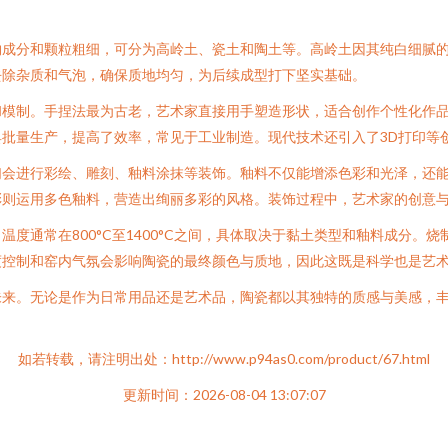
物成分和颗粒粗细，可分为高岭土、瓷土和陶土等。高岭土因其纯白细腻
去除杂质和气泡，确保质地均匀，为后续成型打下坚实基础。
和模制。手捏法最为古老，艺术家直接用手塑造形状，适合创作个性化作
批量生产，提高了效率，常见于工业制造。现代技术还引入了3D打印等
们会进行彩绘、雕刻、釉料涂抹等装饰。釉料不仅能增添色彩和光泽，还
彩则运用多色釉料，营造出绚丽多彩的风格。装饰过程中，艺术家的创意
度通常在800°C至1400°C之间，具体取决于黏土类型和釉料成分。
度控制和窑内气氛会影响陶瓷的最终颜色与质地，因此这既是科学也是艺
未来。无论是作为日常用品还是艺术品，陶瓷都以其独特的质感与美感，
如若转载，请注明出处：http://www.p94as0.com/product/67.html
更新时间：2026-08-04 13:07:07