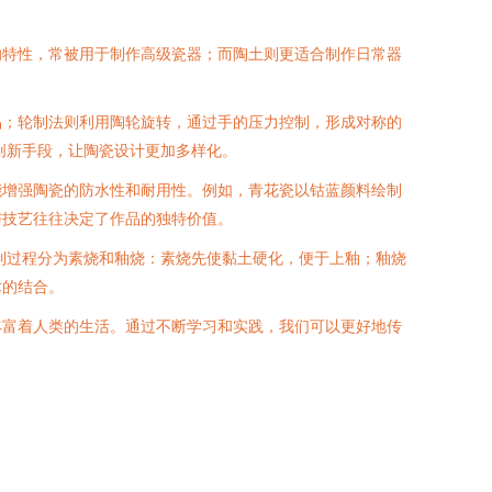
的特性，常被用于制作高级瓷器；而陶土则更适合制作日常器
品；轮制法则利用陶轮旋转，通过手的压力控制，形成对称的
创新手段，让陶瓷设计更加多样化。
能增强陶瓷的防水性和耐用性。例如，青花瓷以钴蓝颜料绘制
与技艺往往决定了作品的独特价值。
烧制过程分为素烧和釉烧：素烧先使黏土硬化，便于上釉；釉烧
术的结合。
丰富着人类的生活。通过不断学习和实践，我们可以更好地传