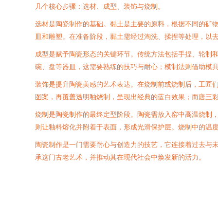
几个核心步骤：选材、成型、装饰与烧制。
选材是陶瓷制作的基础。黏土是主要的原料，根据不同的矿
皿和雕塑。在准备阶段，黏土需经过淘洗、揉捏等处理，以
成型是赋予陶瓷形态的关键环节。传统方法包括手捏、轮制
碗、盘等器皿，这需要熟练的技巧与耐心；模制法则借助模具
装饰是提升陶瓷美感的艺术表达。在烧制前或烧制后，工匠
图案，再覆盖透明釉烧制，呈现出经典的蓝白效果；而唐三
烧制是陶瓷制作的最终定型阶段。陶瓷需放入窑中高温烧制，温
则让釉料熔化并附着于表面，形成光滑保护层。烧制中的温
陶瓷制作是一门需要耐心与创造力的技艺，它连接着过去与
承这门古老艺术，并推动其在现代社会中焕发新的活力。