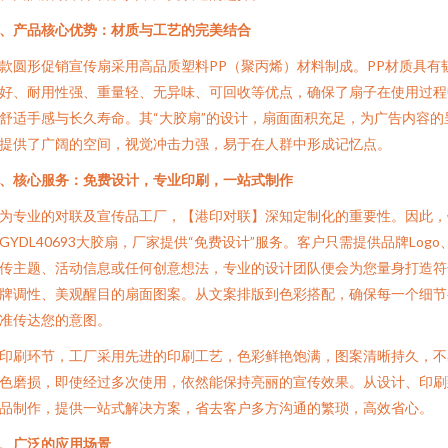
、产品核心优势：材质与工艺的完美结合
款圆形促销宣传扇采用高品质塑料PP（聚丙烯）材料制成。PP材质具有
好、耐用性强、重量轻、无异味、可回收等优点，确保了扇子在使用过程
舒适手感与长久寿命。其“大胶扇”的设计，扇面面积充足，为广告内容的
提供了广阔的空间，视觉冲击力强，易于在人群中形成记忆点。
、核心服务：免费设计，专业印刷，一站式制作
为专业的对联及宣传品工厂，【港印对联】深知定制化的重要性。因此，
GYDL40693大胶扇，厂家提供“免费设计”服务。客户只需提供品牌Logo
传主题、活动信息或任何创意想法，专业的设计团队便会为您量身打造符
牌调性、美观醒目的扇面图案。从文案排版到色彩搭配，确保每一个细节
准传达您的意图。
印刷环节，工厂采用先进的印刷工艺，色彩鲜艳饱满，图案清晰持久，不
色磨损，即使经过多次使用，依然能保持亮丽的宣传效果。从设计、印刷
品制作，提供一站式解决方案，省去客户多方沟通的繁琐，高效省心。
、广泛的应用场景