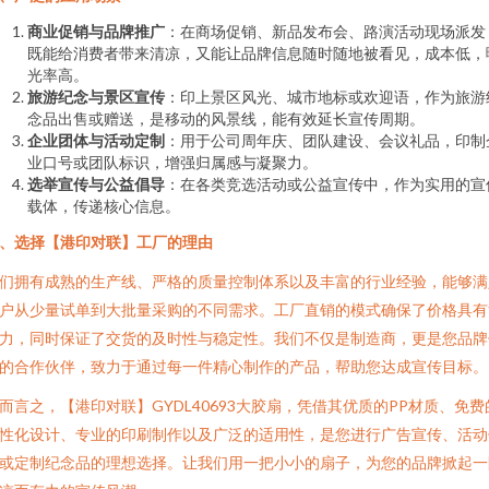
商业促销与品牌推广
：在商场促销、新品发布会、路演活动现场派发
既能给消费者带来清凉，又能让品牌信息随时随地被看见，成本低，
光率高。
旅游纪念与景区宣传
：印上景区风光、城市地标或欢迎语，作为旅游
念品出售或赠送，是移动的风景线，能有效延长宣传周期。
企业团体与活动定制
：用于公司周年庆、团队建设、会议礼品，印制
业口号或团队标识，增强归属感与凝聚力。
选举宣传与公益倡导
：在各类竞选活动或公益宣传中，作为实用的宣
载体，传递核心信息。
、选择【港印对联】工厂的理由
们拥有成熟的生产线、严格的质量控制体系以及丰富的行业经验，能够满
户从少量试单到大批量采购的不同需求。工厂直销的模式确保了价格具有
力，同时保证了交货的及时性与稳定性。我们不仅是制造商，更是您品牌
的合作伙伴，致力于通过每一件精心制作的产品，帮助您达成宣传目标。
而言之，【港印对联】GYDL40693大胶扇，凭借其优质的PP材质、免费
性化设计、专业的印刷制作以及广泛的适用性，是您进行广告宣传、活动
或定制纪念品的理想选择。让我们用一把小小的扇子，为您的品牌掀起一